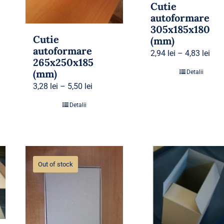
Cutie
autoformare
305x185x180
Cutie
(mm)
autoformare
2,94
lei
–
4,83
lei
265x250x185
(mm)
Detalii
3,28
lei
–
5,50
lei
Detalii
Out of stock