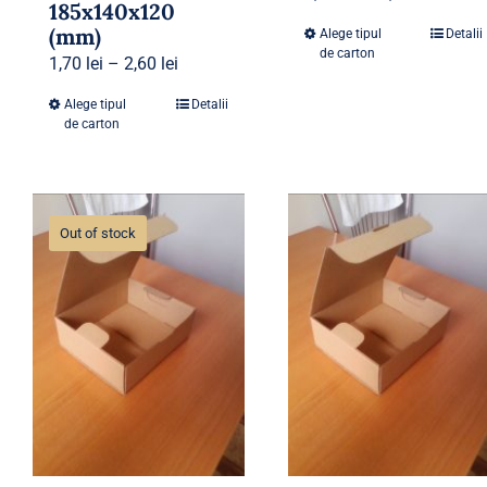
185x140x120
(mm)
Alege tipul
Detalii
de carton
1,70
lei
–
2,60
lei
Alege tipul
Detalii
de carton
Out of stock