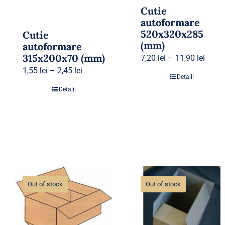
Cutie
autoformare
520x320x285
Cutie
(mm)
autoformare
315x200x70 (mm)
7,20
lei
–
11,90
lei
1,55
lei
–
2,45
lei
Detalii
Detalii
Out of stock
Out of stock