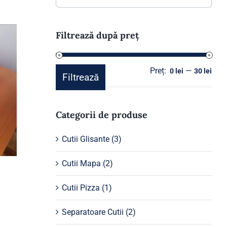
Filtrează după preț
Preț:
—
Preț
Preț
0 lei
30 lei
Filtrează
min
max
Categorii de produse
Cutii Glisante
(3)
Cutii Mapa
(2)
Cutii Pizza
(1)
Separatoare Cutii
(2)