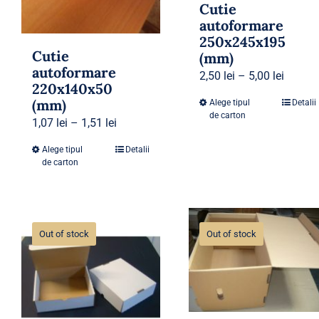
Cutie
autoformare
250x245x195
Cutie
(mm)
autoformare
2,50
lei
–
5,00
lei
220x140x50
(mm)
Alege tipul
Detalii
de carton
1,07
lei
–
1,51
lei
Alege tipul
Detalii
de carton
Out of stock
Out of stock