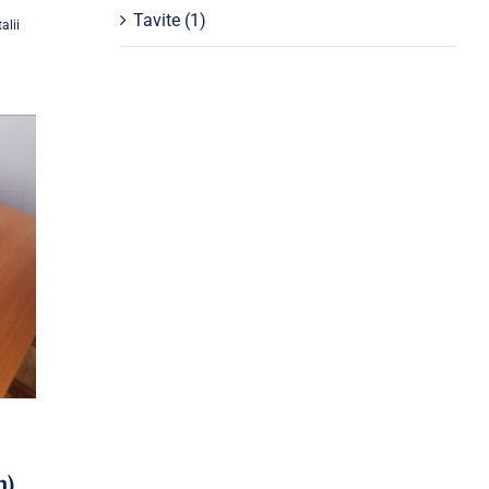
Tavite
(1)
alii
m)