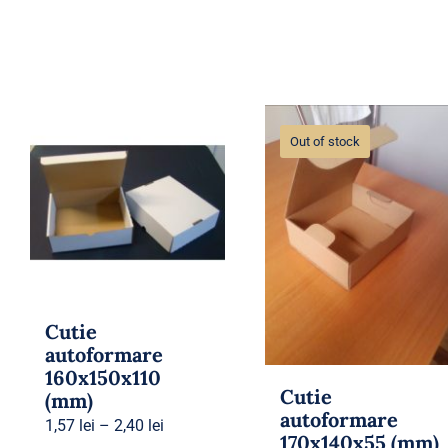
Out of stock
Cutie
autoformare
160x150x110
Cutie
(mm)
autoformare
1,57
lei
–
2,40
lei
170x140x55 (mm)