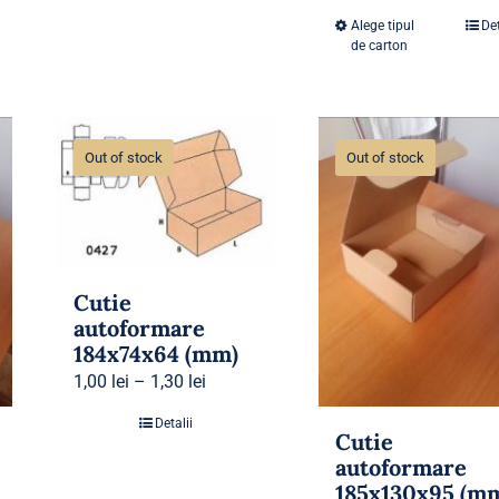
Alege tipul
Det
de carton
Out of stock
Out of stock
Cutie
autoformare
184x74x64 (mm)
1,00
lei
–
1,30
lei
Detalii
Cutie
autoformare
185x130x95 (m