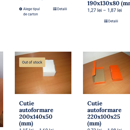
190x130x80 (m
Alege tipul
Detalii
1,27
lei
–
1,87
lei
de carton
Detalii
Out of stock
Cutie
Cutie
autoformare
autoformare
200x140x50
220x100x25
(mm)
(mm)