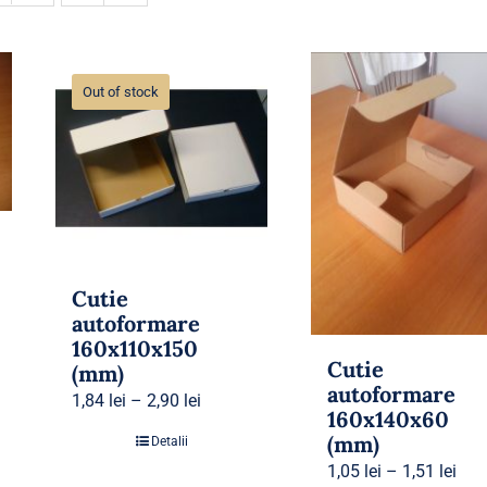
Out of stock
Cutie
autoformare
160x110x150
Cutie
(mm)
autoformare
1,84
lei
–
2,90
lei
160x140x60
(mm)
Detalii
1,05
lei
–
1,51
lei