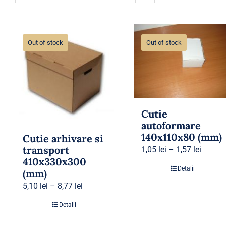
Out of stock
Out of stock
Cutie
autoformare
140x110x80 (mm)
Cutie arhivare si
transport
1,05
lei
–
1,57
lei
410x330x300
Detalii
(mm)
5,10
lei
–
8,77
lei
Detalii