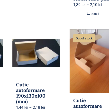
1,39
lei
–
2,10
lei
Detalii
Out of stock
Cutie
autoformare
190x130x100
Cutie
(mm)
autoformare
1,44
lei
–
2,18
lei