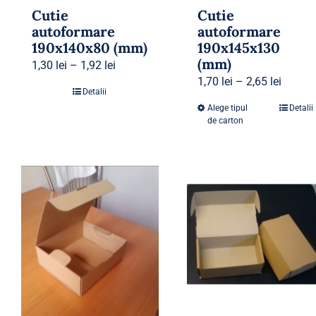
Cutie
Cutie
autoformare
autoformare
190x140x80 (mm)
190x145x130
(mm)
1,30
lei
–
1,92
lei
1,70
lei
–
2,65
lei
Detalii
Alege tipul
Detalii
de carton