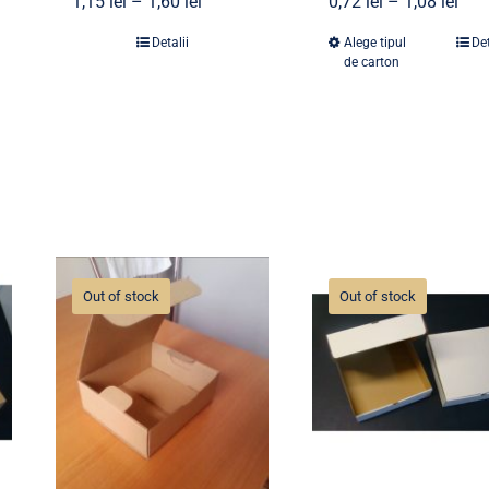
1,15
lei
–
1,60
lei
0,72
lei
–
1,08
lei
Detalii
Alege tipul
Det
de carton
Out of stock
Out of stock