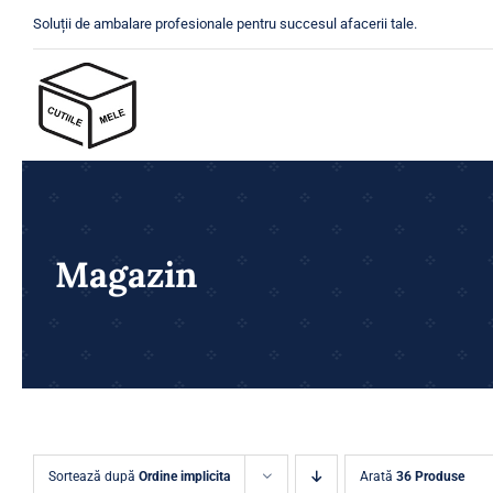
Skip
Soluții de ambalare profesionale pentru succesul afacerii tale.
to
content
Magazin
Sortează după
Ordine implicita
Arată
36 Produse