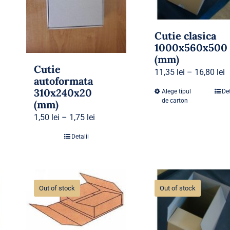
Cutie clasica
1000x560x500
(mm)
Cutie
11,35
lei
–
16,80
lei
autoformata
310x240x20
Alege tipul
Det
de carton
(mm)
1,50
lei
–
1,75
lei
Detalii
Out of stock
Out of stock