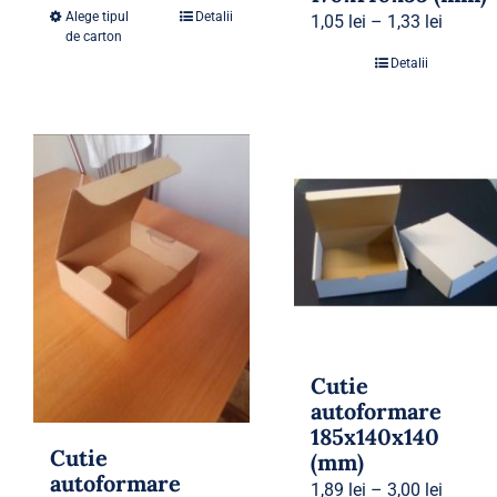
Alege tipul
Detalii
1,05
lei
–
1,33
lei
de carton
Detalii
Cutie
autoformare
185x140x140
Cutie
(mm)
autoformare
1,89
lei
–
3,00
lei